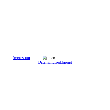
Impressum
Datenschutzerklärung
Sylter Bettwaren - Inh. Claudia Infante
Bismarckstr. 8 - 25980 Sylt/Westerland
Tel. 04651 255 53